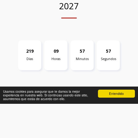
2027
2
1
9
0
9
5
7
5
6
Días
Horas
Minutos
Segundos
Usamos cookies para asegurar que te damos la mejor
Entendido
experiencia en nuestra web. Si continúas usando este sitio,
asumiremos que estás de acuerdo con ello.
CONTACTO